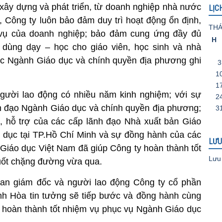
xây dựng và phát triển, từ doanh nghiệp nhà nước
LỊC
 Công ty luôn bảo đảm duy trì hoạt động ổn định,
THÁ
 vụ của doanh nghiệp; bảo đảm cung ứng đầy đủ
H
ồ dùng dạy – học cho giáo viên, học sinh và nhà
c Ngành Giáo dục và chính quyền địa phương ghi
3
1
1
người lao động có nhiều năm kinh nghiệm; với sự
2
nh đạo Ngành Giáo dục và chính quyền địa phương;
3
, hỗ trợ của các cấp lãnh đạo Nhà xuất bản Giáo
 dục tại TP.Hồ Chí Minh và sự đồng hành của các
LƯU
Giáo dục Việt Nam đã giúp Công ty hoàn thành tốt
Lưu 
uốt chặng đường vừa qua.
Ban giám đốc và người lao động Công ty cổ phần
nh Hòa tin tưởng sẽ tiếp bước và đồng hành cùng
 hoàn thành tốt nhiệm vụ phục vụ Ngành Giáo dục