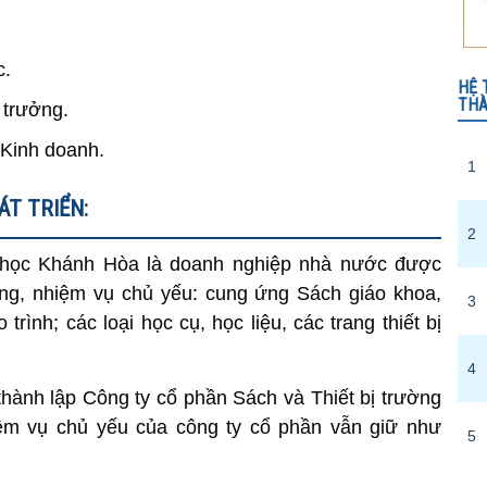
c.
HỆ 
THÀ
 trưởng.
 Kinh doanh.
1
ÁT TRIỂN:
2
g học Khánh Hòa là doanh nghiệp nhà nước được
ng, nhiệm vụ chủ yếu: cung ứng Sách giáo khoa,
3
trình; các loại học cụ, học liệu, các trang thiết bị
4
ành lập Công ty cổ phần Sách và Thiết bị trường
ệm vụ chủ yếu của công ty cổ phần vẫn giữ như
5