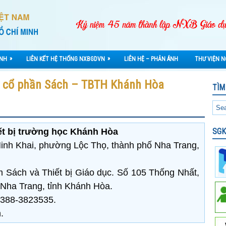
»
»
ÀNH
LIÊN KẾT HỆ THỐNG NXBGDVN
LIÊN HỆ – PHẢN ÁNH
THƯ VIỆN N
y cổ phần Sách – TBTH Khánh Hòa
TÌM
ết bị trường học Khánh Hòa
SGK
 Minh Khai, phường Lộc Thọ, thành phố Nha Trang,
m Sách và Thiết bị Giáo dục. Số 105 Thống Nhất,
Nha Trang, tỉnh Khánh Hòa.
3388-3823535.
.