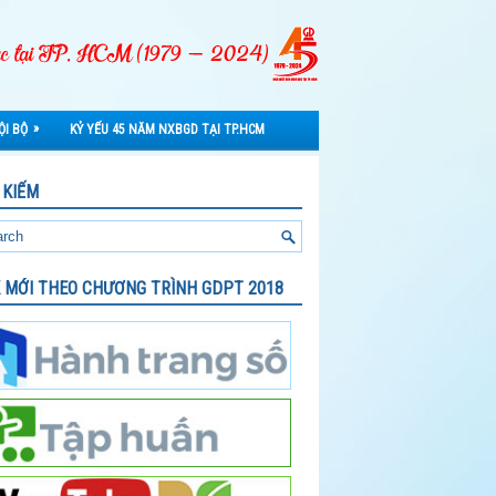
»
ỘI BỘ
KỶ YẾU 45 NĂM NXBGD TẠI TP.HCM
 KIẾM
 MỚI THEO CHƯƠNG TRÌNH GDPT 2018