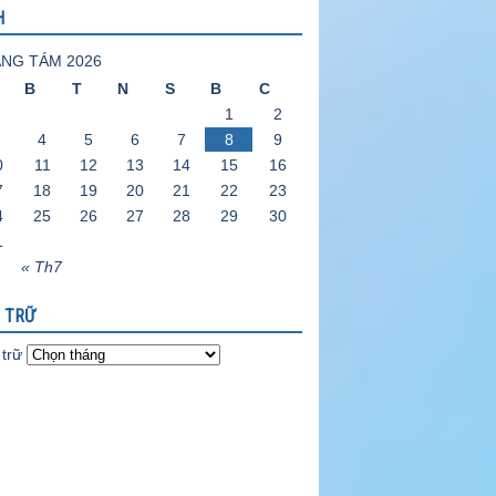
H
NG TÁM 2026
B
T
N
S
B
C
1
2
4
5
6
7
8
9
0
11
12
13
14
15
16
7
18
19
20
21
22
23
4
25
26
27
28
29
30
1
« Th7
 TRỮ
trữ