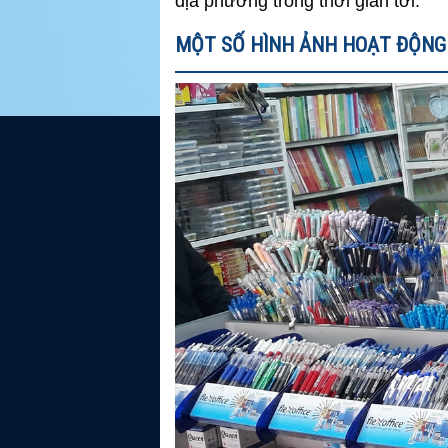
địa phương trong thời gian tới.
MỘT SỐ HÌNH ẢNH HOẠT ĐỘNG 