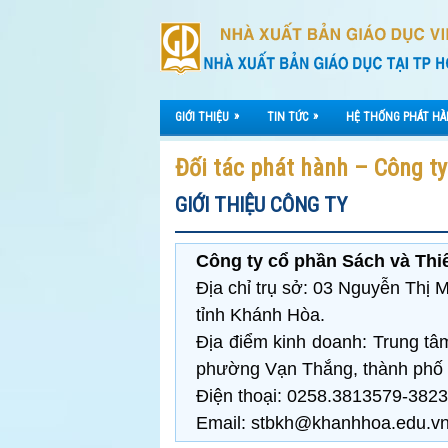
»
»
GIỚI THIỆU
TIN TỨC
HỆ THỐNG PHÁT H
Đối tác phát hành – Công t
GIỚI THIỆU CÔNG TY
Công ty cổ phần Sách và Thi
Địa chỉ trụ sở: 03 Nguyễn Thị
tỉnh Khánh Hòa.
Địa điểm kinh doanh: Trung tâ
phường Vạn Thắng, thành phố 
Điện thoại: 0258.3813579-382
Email: stbkh@khanhhoa.edu.vn