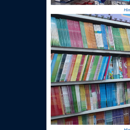
Hìn
Hìn