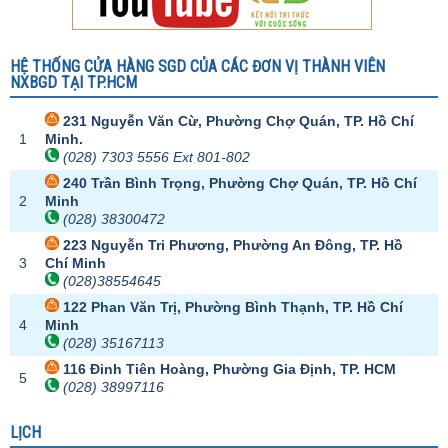
HỆ THỐNG CỬA HÀNG SGD CỦA CÁC ĐƠN VỊ THÀNH VIÊN
NXBGD TẠI TP.HCM
231 Nguyễn Văn Cừ, Phường Chợ Quán, TP. Hồ Chí
1
Minh.
(028) 7303 5556 Ext 801-802
240 Trần Bình Trọng, Phường Chợ Quán, TP. Hồ Chí
2
Minh
(028) 38300472
223 Nguyễn Tri Phương, Phường An Đông, TP. Hồ
3
Chí Minh
(028)38554645
122 Phan Văn Trị, Phường Bình Thạnh, TP. Hồ Chí
4
Minh
(028) 35167113
116 Đinh Tiên Hoàng, Phường Gia Định, TP. HCM
5
(028) 38997116
LỊCH