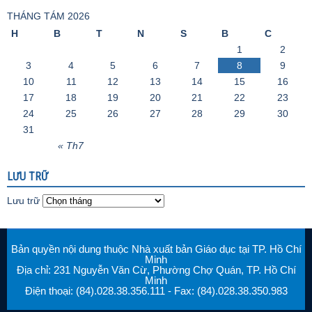
THÁNG TÁM 2026
H
B
T
N
S
B
C
1
2
3
4
5
6
7
8
9
10
11
12
13
14
15
16
17
18
19
20
21
22
23
24
25
26
27
28
29
30
31
« Th7
LƯU TRỮ
Lưu trữ
Bản quyền nội dung thuộc Nhà xuất bản Giáo dục tại TP. Hồ Chí
Minh
Địa chỉ: 231 Nguyễn Văn Cừ, Phường Chợ Quán, TP. Hồ Chí
Minh
Điện thoại: (84).028.38.356.111 - Fax: (84).028.38.350.983