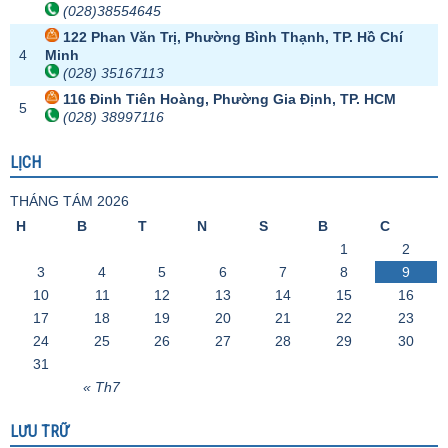
(028)38554645
122 Phan Văn Trị, Phường Bình Thạnh, TP. Hồ Chí
4
Minh
(028) 35167113
116 Đinh Tiên Hoàng, Phường Gia Định, TP. HCM
5
(028) 38997116
LỊCH
THÁNG TÁM 2026
H
B
T
N
S
B
C
1
2
3
4
5
6
7
8
9
10
11
12
13
14
15
16
17
18
19
20
21
22
23
24
25
26
27
28
29
30
31
« Th7
LƯU TRỮ