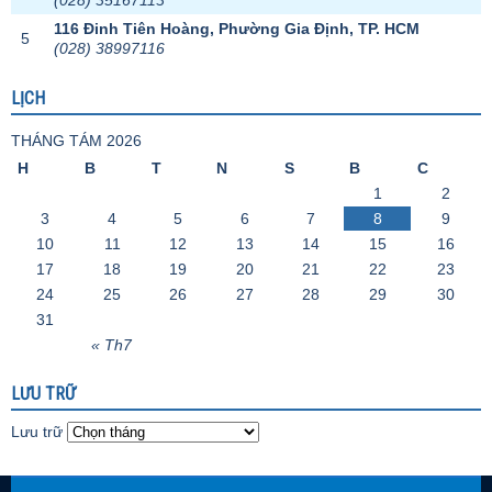
(028) 35167113
116 Đinh Tiên Hoàng, Phường Gia Định, TP. HCM
5
(028) 38997116
LỊCH
THÁNG TÁM 2026
H
B
T
N
S
B
C
1
2
3
4
5
6
7
8
9
10
11
12
13
14
15
16
17
18
19
20
21
22
23
24
25
26
27
28
29
30
31
« Th7
LƯU TRỮ
Lưu trữ