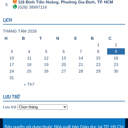
116 Đinh Tiên Hoàng, Phường Gia Định, TP. HCM
5
(028) 38997116
LỊCH
THÁNG TÁM 2026
H
B
T
N
S
B
C
1
2
3
4
5
6
7
8
9
10
11
12
13
14
15
16
17
18
19
20
21
22
23
24
25
26
27
28
29
30
31
« Th7
LƯU TRỮ
Lưu trữ
Bản quyền nội dung thuộc Nhà xuất bản Giáo dục tại TP. Hồ Chí