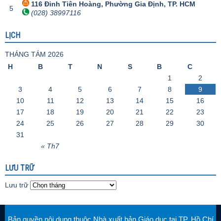
116 Đinh Tiên Hoàng, Phường Gia Định, TP. HCM
5
(028) 38997116
LỊCH
THÁNG TÁM 2026
H
B
T
N
S
B
C
1
2
3
4
5
6
7
8
9
10
11
12
13
14
15
16
17
18
19
20
21
22
23
24
25
26
27
28
29
30
31
« Th7
LƯU TRỮ
Lưu trữ
Bản quyền nội dung thuộc Nhà xuất bản Giáo dục tại TP. Hồ Chí