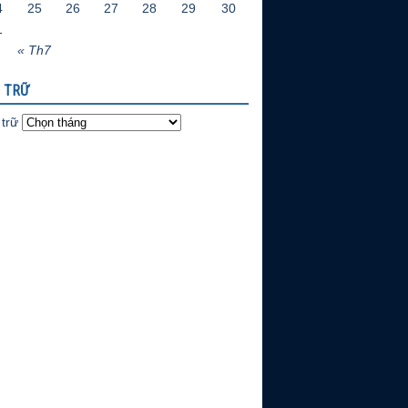
4
25
26
27
28
29
30
1
« Th7
 TRỮ
trữ