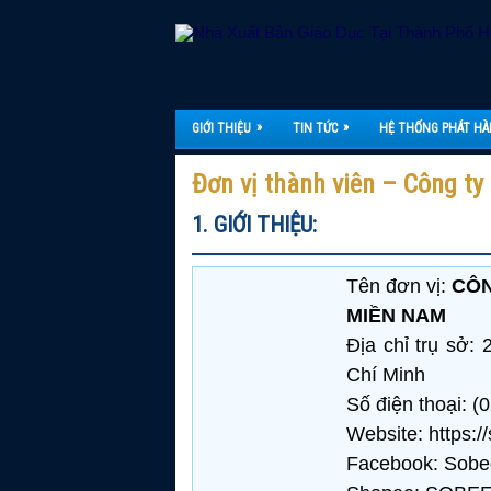
»
»
GIỚI THIỆU
TIN TỨC
HỆ THỐNG PHÁT H
Đơn vị thành viên – Công t
1. GIỚI THIỆU:
Tên đơn vị:
CÔN
MIỀN NAM
Địa chỉ trụ sở
Chí Minh
Số điện thoại: (
Website: https:/
Facebook: Sobe