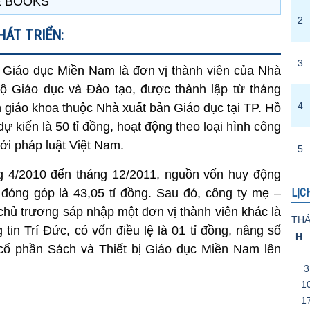
E BOOKS
2
HÁT TRIỂN:
3
ị Giáo dục Miền Nam là đơn vị thành viên của Nhà
ộ Giáo dục và Đào tạo, được thành lập từ tháng
4
 giáo khoa thuộc Nhà xuất bản Giáo dục tại TP. Hồ
ự kiến là 50 tỉ đồng, hoạt động theo loại hình công
ởi pháp luật Việt Nam.
5
ng 4/2010 đến tháng 12/2011, nguồn vốn huy động
 đóng góp là 43,05 tỉ đồng. Sau đó, công ty mẹ –
LỊC
hủ trương sáp nhập một đơn vị thành viên khác là
THÁ
tin Trí Đức, có vốn điều lệ là 01 tỉ đồng, nâng số
H
 cổ phần Sách và Thiết bị Giáo dục Miền Nam lên
3
1
1