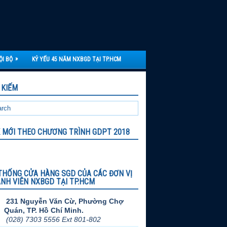
»
ỘI BỘ
KỶ YẾU 45 NĂM NXBGD TẠI TP.HCM
 KIẾM
 MỚI THEO CHƯƠNG TRÌNH GDPT 2018
THỐNG CỬA HÀNG SGD CỦA CÁC ĐƠN VỊ
NH VIÊN NXBGD TẠI TP.HCM
231 Nguyễn Văn Cừ, Phường Chợ
Quán, TP. Hồ Chí Minh.
(028) 7303 5556 Ext 801-802