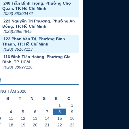
240 Trần Bình Trọng, Phường Chợ
Quán, TP. Hồ Chí Minh
(028) 38300472
223 Nguyễn Tri Phương, Phường An
Đông, TP. Hồ Chí Minh
(028)38554645
122 Phan Văn Trị, Phường Bình
Thạnh, TP. Hồ Chí Minh
(028) 35167113
116 Đinh Tiên Hoàng, Phường Gia
Định, TP. HCM
(028) 38997116
H
NG TÁM 2026
B
T
N
S
B
C
1
2
4
5
6
7
8
9
0
11
12
13
14
15
16
7
18
19
20
21
22
23