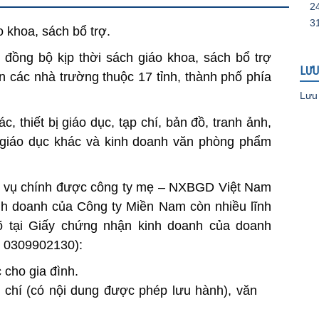
2
3
 khoa, sách bổ trợ.
đồng bộ kịp thời sách giáo khoa, sách bổ trợ
LƯU
ên các nhà trường thuộc 17 tỉnh, thành phố phía
Lưu 
, thiết bị giáo dục, tạp chí, bản đồ, tranh ảnh,
giáo dục khác và kinh doanh văn phòng phẩm
m vụ chính được công ty mẹ – NXBGD Việt Nam
inh doanh của Công ty Miền Nam còn nhiều lĩnh
õ tại Giấy chứng nhận kinh doanh của doanh
p 0309902130):
cho gia đình.
ạp chí (có nội dung được phép lưu hành), văn