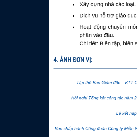
Xây dựng nhà các loại.
Dịch vụ hỗ trợ giáo dục
Hoạt động chuyên mô
phân vào đâu.
Chi tiết: Biên tập, biên
4. ẢNH ĐƠN VỊ:
Tập thể Ban Giám đốc – KTT C
Hội nghị Tổng kết công tác năm 2
Lễ kết nạp
Ban chấp hành Công đoàn Công ty Miền 