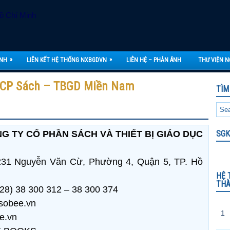
»
»
ÀNH
LIÊN KẾT HỆ THỐNG NXBGDVN
LIÊN HỆ – PHẢN ÁNH
THƯ VIỆN N
y CP Sách – TBGD Miền Nam
TÌM
G TY CỔ PHẦN SÁCH VÀ THIẾT BỊ GIÁO DỤC
SGK
: 231 Nguyễn Văn Cừ, Phường 4, Quận 5, TP. Hồ
HỆ 
THÀ
028) 38 300 312 – 38 300 374
/sobee.vn
1
e.vn