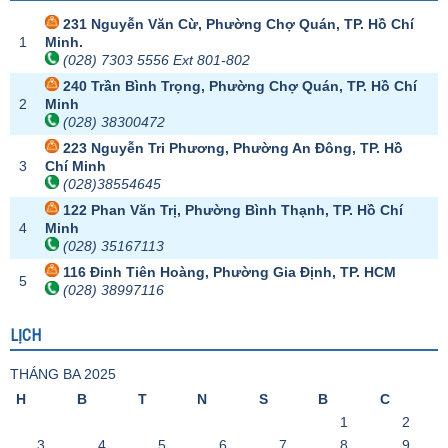
231 Nguyễn Văn Cừ, Phường Chợ Quán, TP. Hồ Chí
1
Minh.
(028) 7303 5556 Ext 801-802
240 Trần Bình Trọng, Phường Chợ Quán, TP. Hồ Chí
2
Minh
(028) 38300472
223 Nguyễn Tri Phương, Phường An Đông, TP. Hồ
3
Chí Minh
(028)38554645
122 Phan Văn Trị, Phường Bình Thạnh, TP. Hồ Chí
4
Minh
(028) 35167113
116 Đinh Tiên Hoàng, Phường Gia Định, TP. HCM
5
(028) 38997116
LỊCH
THÁNG BA 2025
H
B
T
N
S
B
C
1
2
3
4
5
6
7
8
9