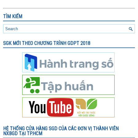
TÌM KIẾM
SGK MỚI THEO CHƯƠNG TRÌNH GDPT 2018
HỆ THỐNG CỬA HÀNG SGD CỦA CÁC ĐƠN VỊ THÀNH VIÊN
NXBGD TẠI TP.HCM