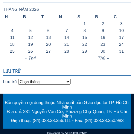
THÁNG NĂM 2026
H
B
T
N
S
B
C
1
2
3
4
5
6
7
8
9
10
11
12
13
14
15
16
17
18
19
20
21
22
23
24
25
26
27
28
29
30
31
« Th4
Th6 »
LƯU TRỮ
Lưu trữ
Bản quyền nội dung thuộc Nhà xuất bản Giáo dục tại TP. Hồ Chí
Minh
Địa chỉ: 231 Nguyễn Văn Cừ, Phường Chợ Quán, TP. Hồ Chí
Minh
Điện thoại: (84).028.38.356.111 - Fax: (84).028.38.350.983
Powered by
VEPH@HCMC