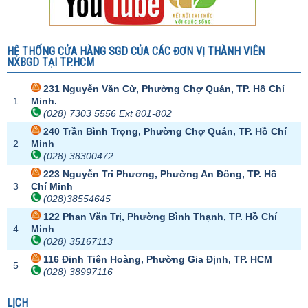
HỆ THỐNG CỬA HÀNG SGD CỦA CÁC ĐƠN VỊ THÀNH VIÊN
NXBGD TẠI TP.HCM
231 Nguyễn Văn Cừ, Phường Chợ Quán, TP. Hồ Chí
1
Minh.
(028) 7303 5556 Ext 801-802
240 Trần Bình Trọng, Phường Chợ Quán, TP. Hồ Chí
2
Minh
(028) 38300472
223 Nguyễn Tri Phương, Phường An Đông, TP. Hồ
3
Chí Minh
(028)38554645
122 Phan Văn Trị, Phường Bình Thạnh, TP. Hồ Chí
4
Minh
(028) 35167113
116 Đinh Tiên Hoàng, Phường Gia Định, TP. HCM
5
(028) 38997116
LỊCH